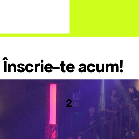
Înscrie-te acum!
2